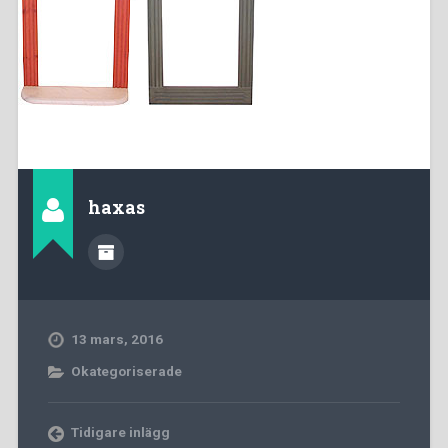
haxas
13 mars, 2016
Okategoriserade
Tidigare inlägg