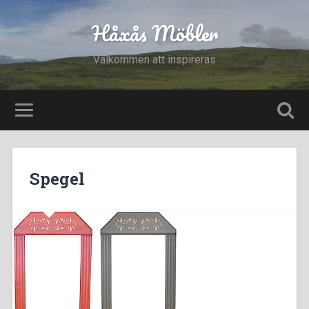
Håxås Möbler
Välkommen att inspireras
Spegel