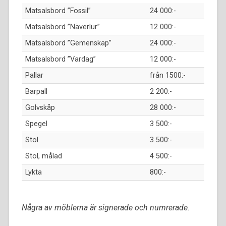
Matsalsbord ”Fossil”
24 000:-
Matsalsbord ”Näverlur”
12 000:-
Matsalsbord ”Gemenskap”
24 000:-
Matsalsbord ”Vardag”
12 000:-
Pallar
från 1500:-
Barpall
2 200:-
Golvskåp
28 000:-
Spegel
3 500:-
Stol
3 500:-
Stol, målad
4 500:-
Lykta
800:-
Några av möblerna är signerade och numrerade.